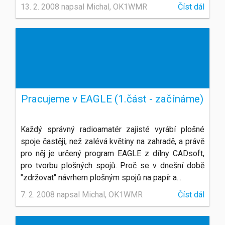
13. 2. 2008 napsal Michal, OK1WMR
Číst dál
Pracujeme v EAGLE (1.část - začínáme)
Každý správný radioamatér zajisté vyrábí plošné
spoje častěji, než zalévá květiny na zahradě, a právě
pro něj je určený program EAGLE z dílny CADsoft,
pro tvorbu plošných spojů. Proč se v dnešní době
"zdržovat" návrhem plošným spojů na papír a...
7. 2. 2008 napsal Michal, OK1WMR
Číst dál