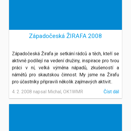
Západočeská ŽIRAFA 2008
Západočeská Žirafa je setkání rádců a těch, kteří se
aktivně podílejí na vedení družiny, inspirace pro tvou
práci v ní, velká výměna nápadů, zkušeností a
námětů pro skautskou činnost. My jsme na Žirafu
pro účastníky připravili několik zajímavých aktivit:.
4. 2. 2008 napsal Michal, OK1WMR
Číst dál