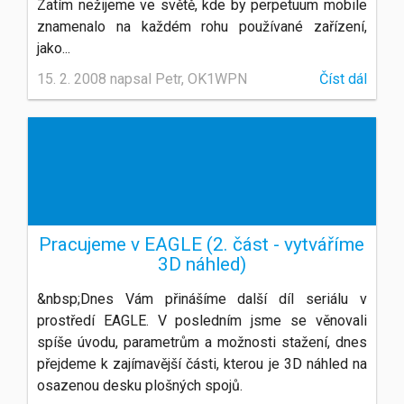
Zatím nežijeme ve světě, kde by perpetuum mobile
znamenalo na každém rohu používané zařízení,
jako...
15. 2. 2008 napsal Petr, OK1WPN
Číst dál
Pracujeme v EAGLE (2. část - vytváříme
3D náhled)
&nbsp;Dnes Vám přinášíme další díl seriálu v
prostředí EAGLE. V posledním jsme se věnovali
spíše úvodu, parametrům a možnosti stažení, dnes
přejdeme k zajímavější části, kterou je 3D náhled na
osazenou desku plošných spojů.