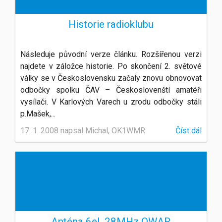
Historie radioklubu
Následuje původní verze článku. Rozšířenou verzi
najdete v záložce historie. Po skončení 2. světové
války se v Československu začaly znovu obnovovat
odbočky spolku ČAV – Českoslovenští amatéři
vysílači. V Karlových Varech u zrodu odbočky stáli
p.Mašek,...
17. 1. 2008 napsal Michal, OK1WMR
Číst dál
Anténa 6el. 28MHz OWAR