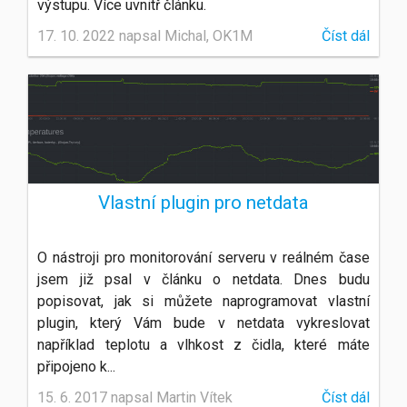
výstupu. Více uvnitř článku.
17. 10. 2022 napsal Michal, OK1M
Číst dál
Vlastní plugin pro netdata
O nástroji pro monitorování serveru v reálném čase
jsem již psal v článku o netdata. Dnes budu
popisovat, jak si můžete naprogramovat vlastní
plugin, který Vám bude v netdata vykreslovat
například teplotu a vlhkost z čidla, které máte
připojeno k...
15. 6. 2017 napsal Martin Vítek
Číst dál