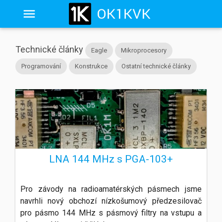
Technické články
Eagle
Mikroprocesory
Programování
Konstrukce
Ostatní technické články
LNA 144 MHz s PGA-103+
Pro závody na radioamatérských pásmech jsme
navrhli nový obchozí nízkošumový předzesilovač
pro pásmo 144 MHz s pásmový filtry na vstupu a