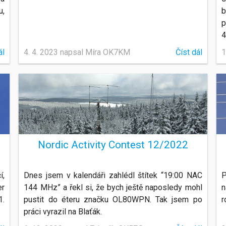
u,
b
p
4
ál
4. 4. 2023 napsal Míra OK7KM
Číst dál
1
Nordic Activity Contest 12/2022
í,
Dnes jsem v kalendáři zahlédl štítek “19:00 NAC
P
er
144 MHz” a řekl si, že bych ještě naposledy mohl
n
1.
pustit do éteru značku OL80WPN. Tak jsem po
r
práci vyrazil na Blaťák.