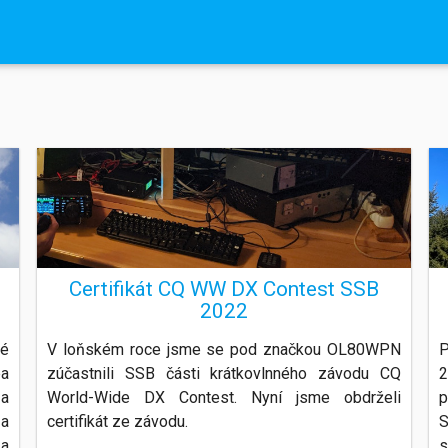
O Radioklubu
Všechny čl
Kontakt
Certifikát CQ WW DX Contest SSB
2022
é
V loňském roce jsme se pod značkou OL80WPN
P
ba
zúčastnili SSB části krátkovlnného závodu CQ
2
 a
World-Wide DX Contest. Nyní jsme obdrželi
p
 a
certifikát ze závodu.
S
za
s