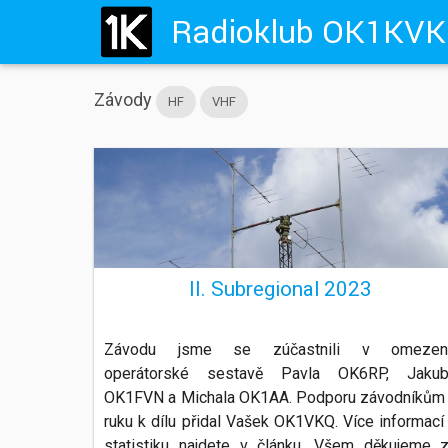
Závody
HF
VHF
II. Subregional 2023
Závodu jsme se zúčastnili v omezen
operátorské sestavě Pavla OK6RP, Jaku
OK1FVN a Michala OK1AA. Podporu závodníkům
ruku k dílu přidal Vašek OK1VKQ. Více informací
statistiku najdete v článku. Všem děkujeme 