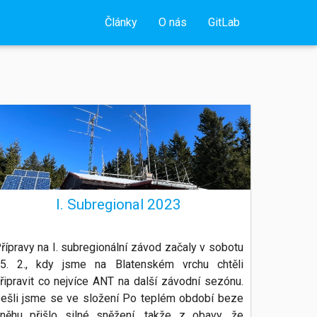
ánky
Kroužek mládeže
Závody
Technické články
Historie
Pro členy RK
Obecné
Články
O nás
GitLab
I. Subregional 2023
řípravy na I. subregionální závod začaly v sobotu
5. 2., kdy jsme na Blatenském vrchu chtěli
řipravit co nejvíce ANT na další závodní sezónu.
ešli jsme se ve složení Po teplém období beze
něhu přišlo silné sněžení, takže z obavy, že