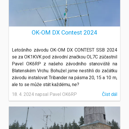
OK-OM DX Contest 2024
Letošního závodu OK-OM DX CONTEST SSB 2024
se za OK1KVK pod závodní značkou OL7C zúčastnil
Pavel OK6RP z našeho závodního stanoviště na
Blatenském Vrchu. Bohužel jsme nestihli do začátku
závodu instalovat Tribander na pásma 20, 15 a 10 m,
ale to se může stát každému, ne?
18. 4. 2024 napsal Pavel OK6RP
Číst dál