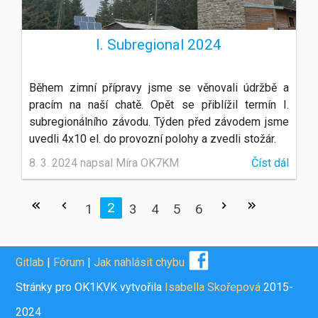
I. Subregional 2024
Během zimní přípravy jsme se věnovali údržbě a
pracím na naší chatě. Opět se přiblížil termín I.
subregionálního závodu. Týden před závodem jsme
uvedli 4x10 el. do provozní polohy a zvedli stožár.
8. 3. 2024 napsal Míra OK7KM
Číst dál
2
1
3
4
5
6
Gitlab
|
Fórum
|
Jak nahlásit chybu
Stránky pro OK1KVK vytvořila
Isabella Skořepová
2015-
2024