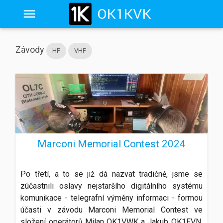
Závody
HF
VHF
Marconi Memorial Contest 2024
Po třetí, a to se již dá nazvat tradičně, jsme se
zúčastnili oslavy nejstaršího digitálního systému
komunikace - telegrafní výměny informaci - formou
účasti v závodu Marconi Memorial Contest ve
složení operátorů Milan OK1VWK a Jakub OK1FVN.