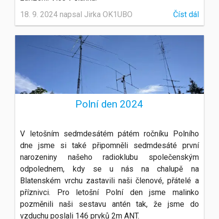
18. 9. 2024 napsal Jirka OK1UBO
Číst dál
Polní den 2024
V letošním sedmdesátém pátém ročníku Polního
dne jsme si také připomněli sedmdesáté první
narozeniny našeho radioklubu společenským
odpolednem, kdy se u nás na chalupě na
Blatenském vrchu zastavili naši členové, přátelé a
příznivci. Pro letošní Polní den jsme malinko
pozměnili naši sestavu antén tak, že jsme do
vzduchu poslali 146 prvků 2m ANT.