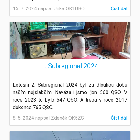
15. 7. 2024 napsal Jirka OK1UBO
Číst dál
II. Subregional 2024
Letošní 2. Subregionál 2024 byl za dlouhou dobu
naším nejslabším. Navázali jsme 'jen' 560 QSO. V
roce 2023 to bylo 647 QSO. A třeba v roce 2017
dokonce 765 QSO.
8. 5. 2024 napsal Zdeněk OK5ZS
Číst dál