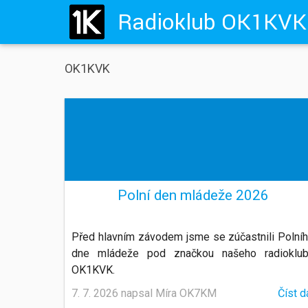
OK1KVK
Polní den mládeže 2026
Před hlavním závodem jsme se zúčastnili Polní
dne mládeže pod značkou našeho radioklu
OK1KVK.
7. 7. 2026 napsal Míra OK7KM
Číst d