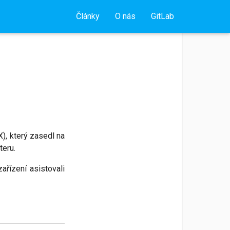
ánky
Kroužek mládeže
Závody
Technické články
Historie
Pro členy RK
Obecné
Články
O nás
GitLab
), který zasedl na
teru.
řízení asistovali