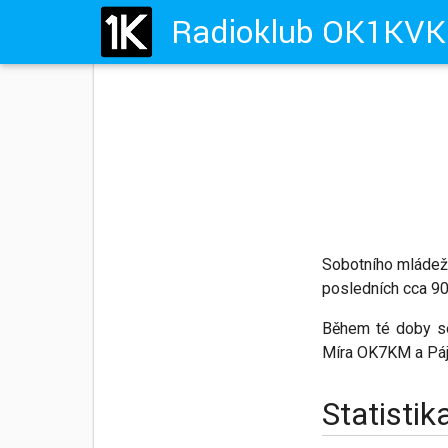
Sobotního mládežn
posledních cca 90
Během té doby se
Míra OK7KM a Pá
Statisti