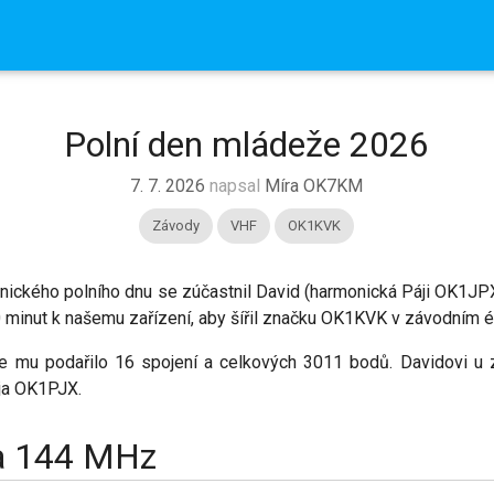
O Radioklubu
Všechny čl
Kontakt
Polní den mládeže 2026
7. 7. 2026
napsal
Míra OK7KM
Závody
VHF
OK1KVK
ického polního dnu se zúčastnil David (harmonická Páji OK1JPX
 minut k našemu zařízení, aby šířil značku OK1KVK v závodním é
 mu podařilo 16 spojení a celkových 3011 bodů. Davidovi u za
ja OK1PJX.
ka 144 MHz