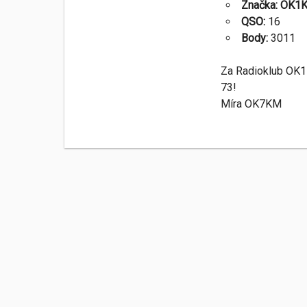
Značka: OK1K
QSO:
16
Body:
3011
Za Radioklub OK
73!
Míra OK7KM