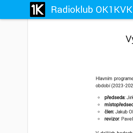
V
Hlavním programem
období (2023-2027
předseda:
Jir
místopředsed
člen:
Jakub 
revizor
: Pav