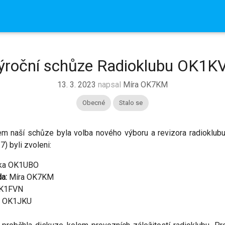
O Radioklubu
Všechny čl
Kontakt
ýroční schůze Radioklubu OK1K
13. 3. 2023
napsal
Míra OK7KM
Obecné
Stalo se
 naší schůze byla volba nového výboru a revizora radioklubu.
) byli zvoleni:
ka OK1UBO
a:
Míra OK7KM
OK1FVN
el OK1JKU