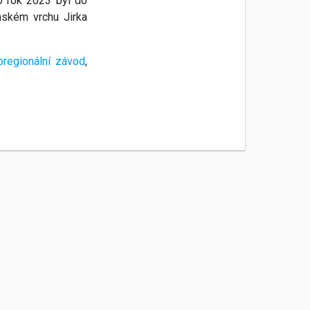
o rok 2023 byl do
ském vrchu Jirka
ubregionální závod
,