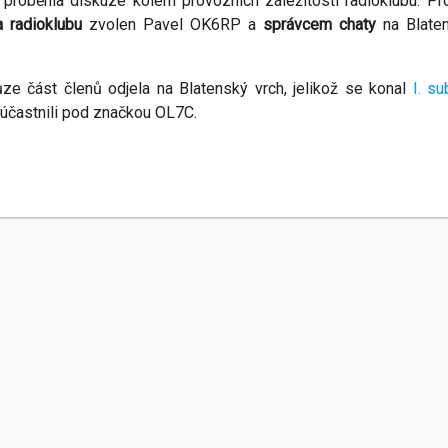
 proběhla diskuze kolem provozních záležitostí radioklubu. Pr
a radioklubu
zvolen Pavel OK6RP a
správcem chaty
na Blaten
ze část členů odjela na Blatenský vrch, jelikož se konal
I. s
účastnili pod značkou OL7C.