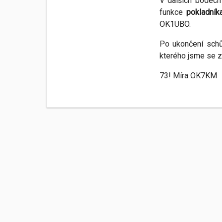
V dalších bodech
funkce
pokladník
OK1UBO.
Po ukončení schů
kterého jsme se z
73! Míra OK7KM