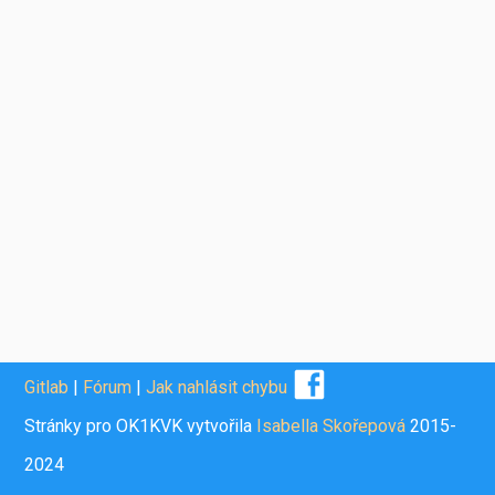
Gitlab
|
Fórum
|
Jak nahlásit chybu
Stránky pro OK1KVK vytvořila
Isabella Skořepová
2015-
2024